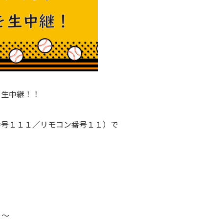
を生中継！！
番号１１１／リモコン番号１１）で
５～