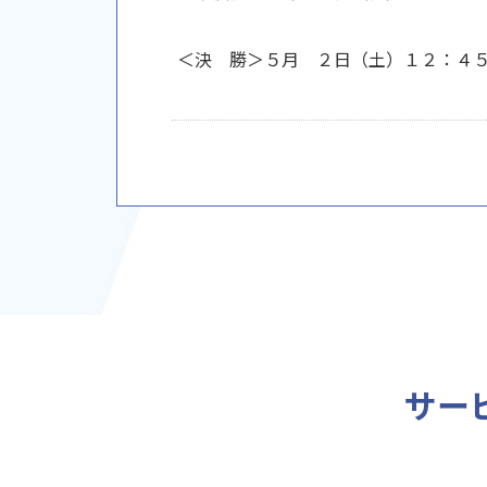
＜決 勝＞５月 ２日（土）１２：４
サー