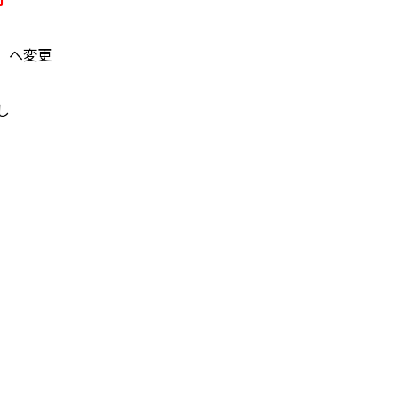
へ変更
し