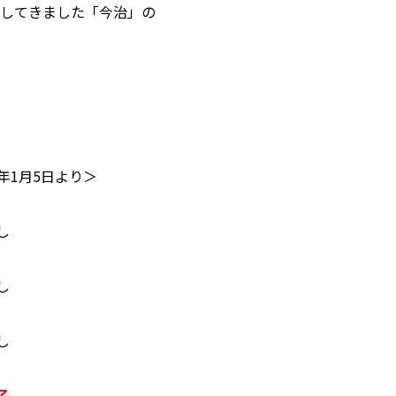
えしてきました「今治」の
。
1月5日より＞
し
し
し
了